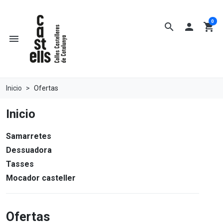
0
search

shopping_cart
menu
Inicio
Ofertas
Inicio
Samarretes
Dessuadora
Tasses
Mocador casteller
Ofertas